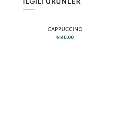
İLGILI ÜRÜNLER
CAPPUCCINO
₺
140.00