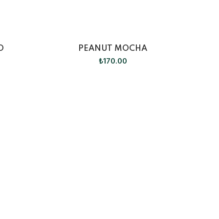
O
PEANUT MOCHA
₺
170.00
F