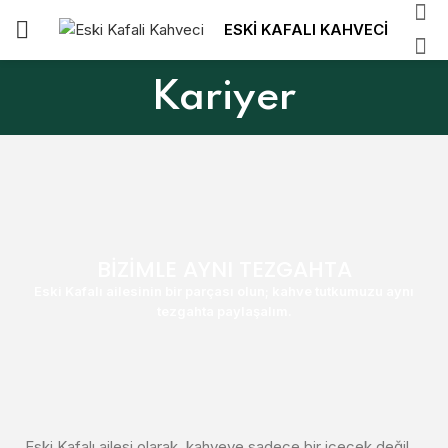
ESKİ KAFALI KAHVECİ
Kariyer
BİZİMLE AYNI TEZGAHTA
Eski Kafalı ailesinin bir parçası olun; kahve tutkumuzu aynı
tezgahta paylaşalım.
Eski Kafalı ailesi olarak, kahveye sadece bir içecek değil,