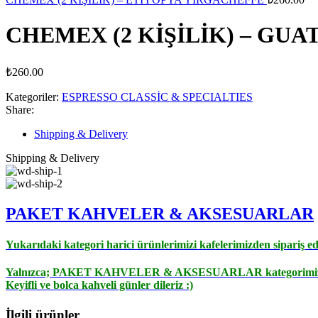
CHEMEX (2 KİŞİLİK) – GU
₺
260.00
Kategoriler:
ESPRESSO CLASSİC & SPECIALTIES
Share:
Shipping & Delivery
Shipping & Delivery
PAKET KAHVELER & AK
SESUARLAR
Yukarıdaki kategori harici ürünlerimizi kafelerimizden sipariş e
Yalnızca;
PAKET KAHVELER & AKSESUARLAR
kategorimizd
Keyifli ve bolca kahveli günler dileriz :)
İlgili ürünler