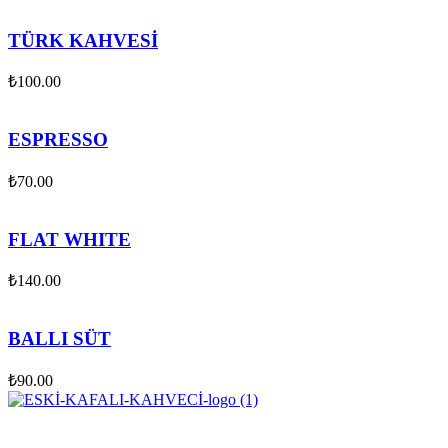
TÜRK KAHVESİ
₺
100.00
ESPRESSO
₺
70.00
FLAT WHITE
₺
140.00
BALLI SÜT
₺
90.00