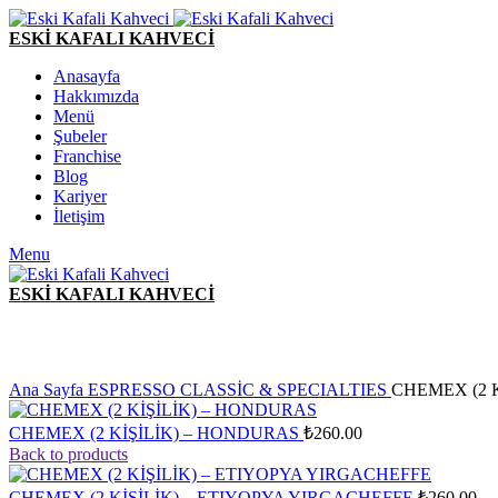
ESKİ KAFALI KAHVECİ
Anasayfa
Hakkımızda
Menü
Şubeler
Franchise
Blog
Kariyer
İletişim
Menu
ESKİ KAFALI KAHVECİ
Click to enlarge
Ana Sayfa
ESPRESSO CLASSİC & SPECIALTIES
CHEMEX (2 
CHEMEX (2 KİŞİLİK) – HONDURAS
₺
260.00
Back to products
CHEMEX (2 KİŞİLİK) – ETIYOPYA YIRGACHEFFE
₺
260.00