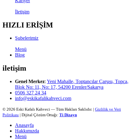
Kariyer
İletişim
HIZLI ERİŞİM
Şubelerimiz
Menü
Blog
iletişim
Genel Merkez
:
Yeni Mahalle, Toptancılar Çarşısı, Topça,
Blok No: 11, No: 17, 54200 Erenler/Sakarya
0506 327 24 34
info@eskikafalikahveci.com
© 2026 Eski Kafalı Kahveci — Tüm Hakları Saklıdır. |
Gizlilik ve Veri
Politikası
| Dijital Çözüm Ortağı:
Ti Dizayn
Anasayfa
Hakkımızda
Menü