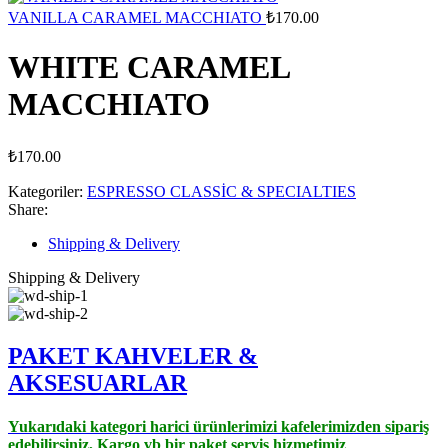
VANILLA CARAMEL MACCHIATO
₺
170.00
WHITE CARAMEL
MACCHIATO
₺
170.00
Kategoriler:
ESPRESSO CLASSİC & SPECIALTIES
Share:
Shipping & Delivery
Shipping & Delivery
PAKET KAHVELER &
AK
SESUARLAR
Yukarıdaki kategori harici ürünlerimizi kafelerimizden sipariş
edebilirsiniz, Kargo vb bir paket servis hizmetimiz