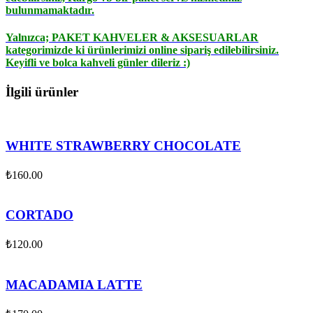
bulunmamaktadır.
Yalnızca;
PAKET KAHVELER & AKSESUARLAR
kategorimizde ki ürünlerimizi online sipariş edilebilirsiniz.
Keyifli ve bolca kahveli günler dileriz :)
İlgili ürünler
WHITE STRAWBERRY CHOCOLATE
₺
160.00
CORTADO
₺
120.00
MACADAMIA LATTE