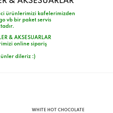
ER & AK
SESUARLAR
ci ürünlerimizi kafelerimizden
go vb bir paket servis
tadır.
LER & AKSESUARLAR
imizi online sipariş
ünler dileriz :)
WHITE HOT CHOCOLATE
WH