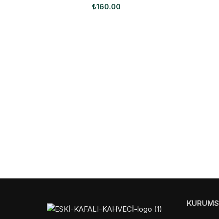
₺
160.00
KURUMS