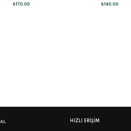
₺
170.00
₺
140.00
AL
HIZLI ERİŞİM