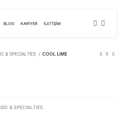
BLOG
KARIYER
İLETIŞIM
C & SPECIALTIES
COOL LIME
E
SİC & SPECIALTIES