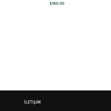
₺
160.00
ILETIŞIM