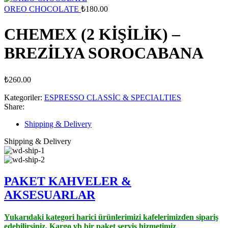
OREO CHOCOLATE
₺
180.00
CHEMEX (2 KİŞİLİK) –
BREZİLYA SOROCABANA
₺
260.00
Kategoriler:
ESPRESSO CLASSİC & SPECIALTIES
Share:
Shipping & Delivery
Shipping & Delivery
PAKET KAHVELER &
AK
SESUARLAR
Yukarıdaki kategori harici ürünlerimizi kafelerimizden sipariş
edebilirsiniz, Kargo vb bir paket servis hizmetimiz