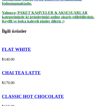
bulunmamaktadır.
Yalnızca;
PAKET KAHVELER & AKSESUARLAR
kategorimizde ki ürünlerimizi online sipariş edilebilirsiniz.
Keyifli ve bolca kahveli günler dileriz :)
İlgili ürünler
FLAT WHITE
₺
140.00
CHAI TEA LATTE
₺
170.00
CLASSIC HOT CHOCOLATE