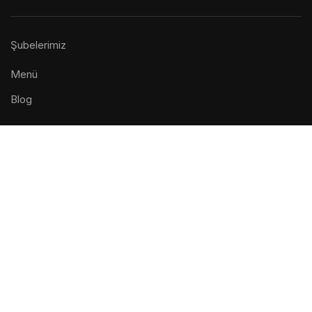
Şubelerimiz
Menü
Blog
ILETIŞIM
Genel Merkez
:
Yeni Mahalle, Toptancılar Çarşısı, Topça,
Blok No: 11, No: 17, 54200 Erenler/Sakarya
0506 327 24 34
info@eskikafalikahveci.com
© 2026 Eski Kafalı Kahveci — Tüm Hakları Saklıdır. |
Gizlilik ve Veri