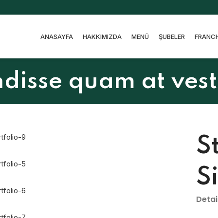
ANASAYFA
HAKKIMIZDA
MENÜ
ŞUBELER
FRANCH
disse quam at ves
S
S
Detai