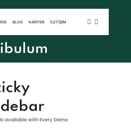
ISE
BLOG
KARIYER
İLETIŞIM
tibulum
ticky
idebar
ls available with Every Demo