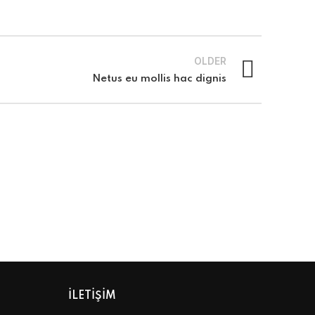
OLDER
Netus eu mollis hac dignis
ILETIŞIM