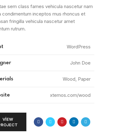
tae sem class fames vehicula nascetur nam
 a condimentum inceptos mus rhoncus et
an fringilla vehicula nascetur amet
ntum rutrum.
WordPress
nt
John Doe
igner
Wood, Paper
rials
xtemos.com/wood
site
VIEW
PROJECT