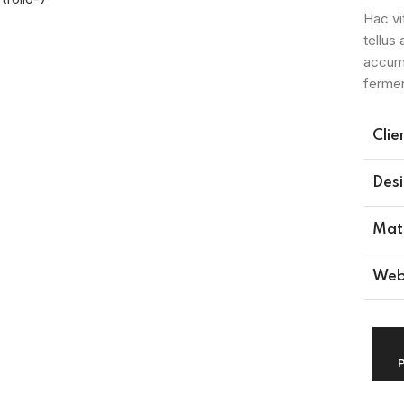
Hac vi
tellus
accums
ferme
Clie
Des
Mate
Web