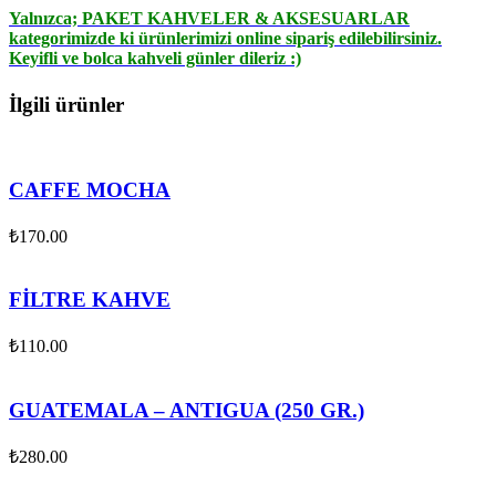
Yalnızca;
PAKET KAHVELER & AKSESUARLAR
kategorimizde ki ürünlerimizi online sipariş edilebilirsiniz.
Keyifli ve bolca kahveli günler dileriz :)
İlgili ürünler
CAFFE MOCHA
₺
170.00
FİLTRE KAHVE
₺
110.00
GUATEMALA – ANTIGUA (250 GR.)
₺
280.00